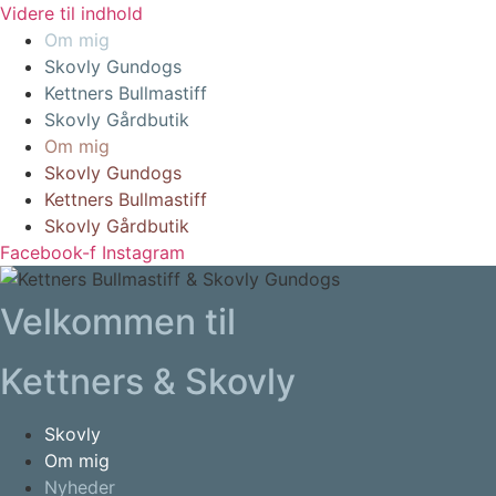
Videre til indhold
Om mig
Skovly Gundogs
Kettners Bullmastiff
Skovly Gårdbutik
Om mig
Skovly Gundogs
Kettners Bullmastiff
Skovly Gårdbutik
Facebook-f
Instagram
Velkommen til
Kettners & Skovly
Skovly
Om mig
Nyheder