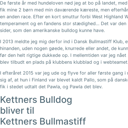
De første år med hundeloven nød jeg at bo på landet, med
fik mine 2 børn med min daværende kæreste, men efterhånde
en anden race. Efter en kort smuttur forbi West Highland W
temperament og en fandens stor stædighed… Det var den ra
sider, som den amerikanske bulldog kunne have.
I 2013 meldte jeg mig derfor ind i Dansk Bullmastiff Klub, 
hinanden, uden nogen gøede, knurrede eller andet, de kunne 
før den helt rigtige dukkede op. I mellemtiden var jeg nået
blev tilbudt en plads på klubbens klubblad og i webteamet
I efteråret 2015 var jeg ude og flyve for aller første gang i
sig af, at hun i Finland var blevet kaldt Pallo, som på d
fik i stedet udtalt det Pawla, og Pawla det blev.
Kettners Bulldog
bliver til
Kettners Bullmastiff