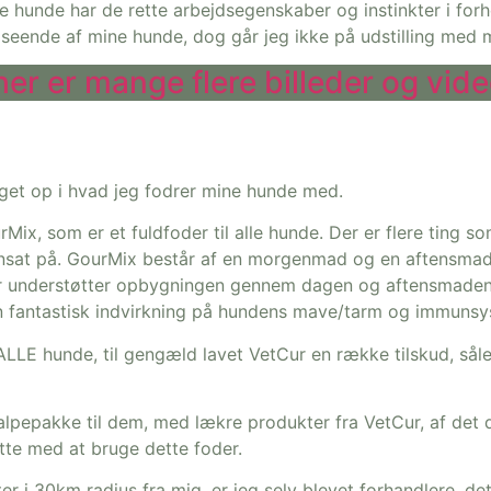
nde har de rette arbejdsegenskaber og instinkter i forhold
dseende af mine hunde, dog går jeg ikke på udstilling med m
er er mange flere billeder og vid
eget op i hvad jeg fodrer mine hunde med.
ix, som er et fuldfoder til alle hunde. Der er flere ting so
nsat på. GourMix består af en morgenmad og en aftensmad,
 understøtter opbygningen gennem dagen og aftensmaden 
en fantastisk indvirkning på hundens mave/tarm og immuns
LE hunde, til gengæld lavet VetCur en række tilskud, sålede
pepakke til dem, med lækre produkter fra VetCur, af det de
sætte med at bruge dette foder.
i 30km radius fra mig, er jeg selv blevet forhandlere, det 