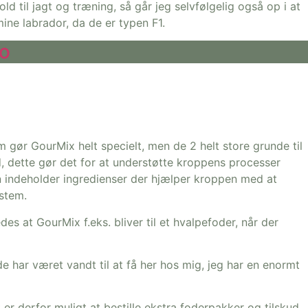
 til jagt og træning, så går jeg selvfølgelig også op i at
ine labrador, da de er typen F1.
eo
m gør GourMix helt specielt, men de 2 helt store grunde til
 dette gør det for at understøtte kroppens processer
indeholder ingredienser der hjælper kroppen med at
ystem.
s at GourMix f.eks. bliver til et hvalpefoder, når der
 har været vandt til at få her hos mig, jeg har en enormt
er derfor muligt at bestille ekstra foderpakker og tilskud