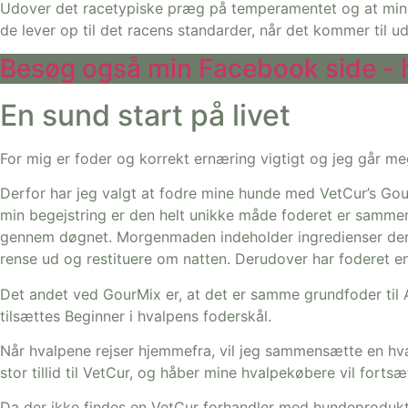
Udover det racetypiske præg på temperamentet og at mine hu
de lever op til det racens standarder, når det kommer til u
Besøg også min Facebook side - h
En sund start på livet
For mig er foder og korrekt ernæring vigtigt og jeg går m
Derfor har jeg valgt at fodre mine hunde med VetCur’s GourM
min begejstring er den helt unikke måde foderet er samme
gennem døgnet. Morgenmaden indeholder ingredienser der
rense ud og restituere om natten. Derudover har foderet 
Det andet ved GourMix er, at det er samme grundfoder til AL
tilsættes Beginner i hvalpens foderskål.
Når hvalpene rejser hjemmefra, vil jeg sammensætte en hval
stor tillid til VetCur, og håber mine hvalpekøbere vil fort
Da der ikke findes en VetCur forhandler med hundeprodukter 