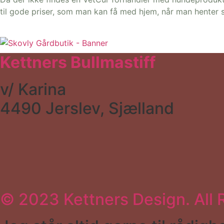
til gode priser, som man kan få med hjem, når man henter s
Kettners Bullmastiff
v/ Karina
4490 Jerslev, Sjælland
© 2023 Kettners Design. All 