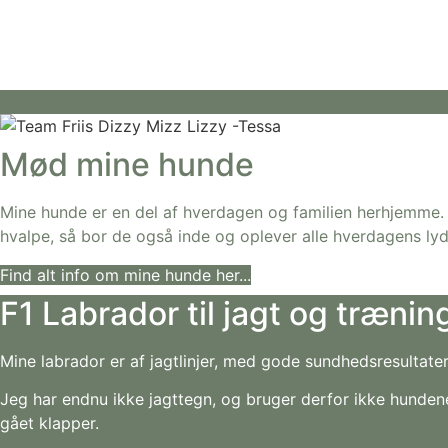
Mød mine hunde
Mine hunde er en del af hverdagen og familien herhjemme.
hvalpe, så bor de også inde og oplever alle hverdagens lyde,
Find alt info om mine hunde her...
F1 Labrador til jagt og trænin
Mine labrador er af jagtlinjer, med gode sundhedsresultat
Jeg har endnu ikke jagttegn, og bruger derfor ikke hundene
gået klapper.