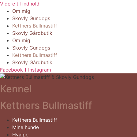
Videre til indhold
Om mig
Skovly Gundogs
Kettners Bullmastiff
Skovly Gårdbutik
Om mig
Skovly Gundogs
Kettners Bullmastiff
Skovly Gårdbutik
Facebook-f
Instagram
Kennel
Kettners Bullmastiff
Kettners Bullmastiff
Mine hunde
Hvalpe