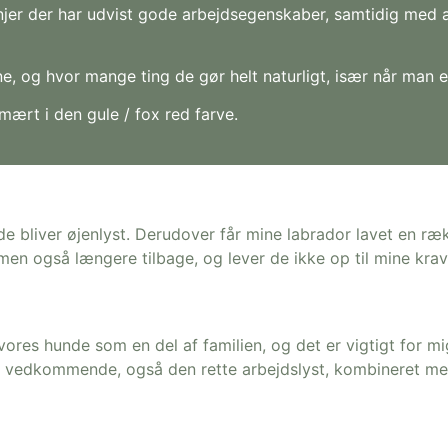
slinjer der har udvist gode arbejdsegenskaber, samtidig med 
e, og hvor mange ting de gør helt naturligt, især når man er
imært i den gule / fox red farve.
bliver øjenlyst. Derudover får mine labrador lavet en ræk
en også længere tilbage, og lever de ikke op til mine krav,
res hunde som en del af familien, og det er vigtigt for mi
 vedkommende, også den rette arbejdslyst, kombineret med 